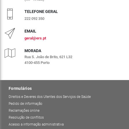
TELEFONE GERAL
222 092 350
EMAIL
geral@ers.pt
MORADA
Rua S. João de Brito, 621 L32
4100-455 Porto
Formulários
Direitos e Deveres dos Utentes dos Serviços de Saúde
Pedido de informação
Reclamações online
Resolução de conflitos
Acesso a informação administrativa