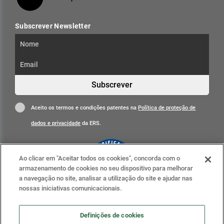
Subscrever Newsletter
Subscrever
Aceito os termos e condições patentes na
Política de proteção de
dados e privacidade
da ERS.
Ao clicar em "Aceitar todos os cookies", concorda com o
armazenamento de cookies no seu dispositivo para melhorar
a navegação no site, analisar a utilização do site e ajudar nas
nossas iniciativas comunicacionais.
Clique para mais informações
ERS nas redes sociais
Definições de cookies