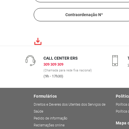
Contraordenação Nº
CALL CENTER ERS
309 309 309
(Chamada para rede fixa nacional)
(9h - 17h30)
Formulários
Polític
Direitos e Deveres dos Utentes dos Serviços de
Política
Saúde
Política
Pedido de informação
Mapa d
Reclamações online