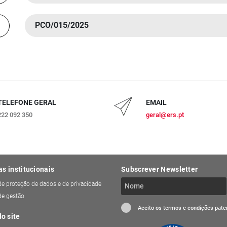
PCO/015/2025
TELEFONE GERAL
EMAIL
222 092 350
geral@ers.pt
as institucionais
Subscrever Newsletter
 de proteção de dados e de privacidade
 de gestão
Aceito os termos e condições pat
o site