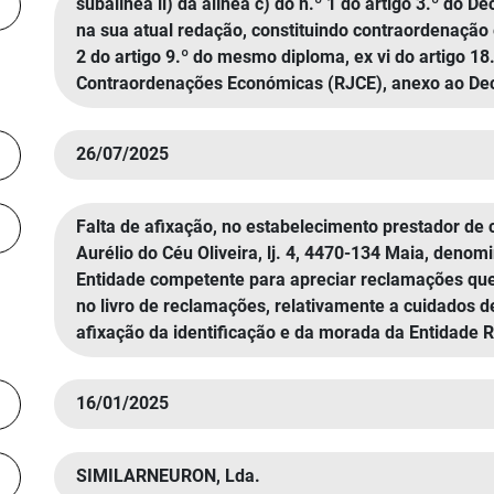
subalínea ii) da alínea c) do n.º 1 do artigo 3.º do 
na sua atual redação, constituindo contraordenação 
2 do artigo 9.º do mesmo diploma, ex vi do artigo 18
Contraordenações Económicas (RJCE), anexo ao Decre
26/07/2025
Falta de afixação, no estabelecimento prestador de 
Aurélio do Céu Oliveira, lj. 4, 4470-134 Maia, denom
Entidade competente para apreciar reclamações qu
no livro de reclamações, relativamente a cuidados 
afixação da identificação e da morada da Entidade 
16/01/2025
SIMILARNEURON, Lda.