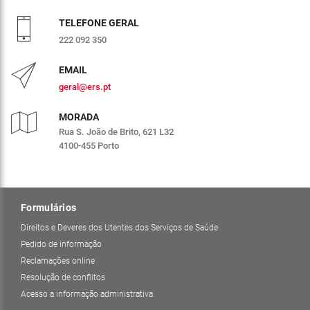
TELEFONE GERAL
222 092 350
EMAIL
geral@ers.pt
MORADA
Rua S. João de Brito, 621 L32
4100-455 Porto
Formulários
Direitos e Deveres dos Utentes dos Serviços de Saúde
Pedido de informação
Reclamações online
Resolução de conflitos
Acesso a informação administrativa