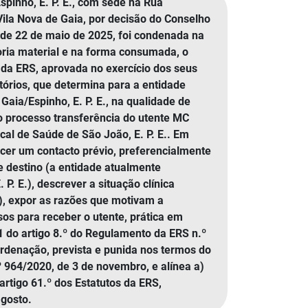
pinho, E. P. E., com sede na Rua
la Nova de Gaia, por decisão do Conselho
de 22 de maio de 2025, foi condenada na
oria material e na forma consumada, o
da ERS, aprovada no exercício dos seus
órios, que determina para a entidade
ia/Espinho, E. P. E., na qualidade de
o processo transferência do utente MC
al de Saúde de São João, E. P. E.. Em
cer um contacto prévio, preferencialmente
e destino (a entidade atualmente
. E.), descrever a situação clínica
o), expor as razões que motivam a
sos para receber o utente, prática em
º 1 do artigo 8.º do Regulamento da ERS n.º
ordenação, prevista e punida nos termos do
 964/2020, de 3 de novembro, e alínea a)
artigo 61.º dos Estatutos da ERS,
agosto.