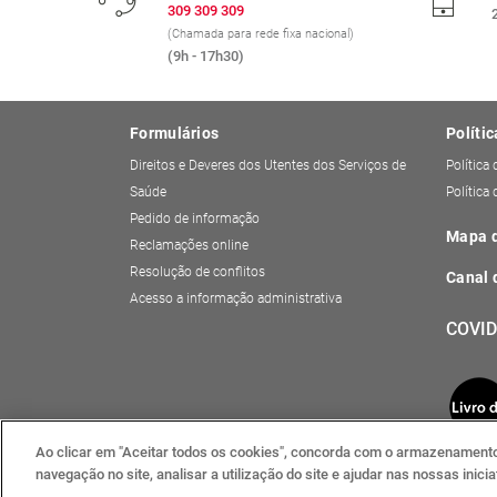
309 309 309
(Chamada para rede fixa nacional)
(9h - 17h30)
Formulários
Polític
Direitos e Deveres dos Utentes dos Serviços de
Política
Saúde
Política
Pedido de informação
Mapa d
Reclamações online
Resolução de conflitos
Canal 
Acesso a informação administrativa
COVID
Ao clicar em "Aceitar todos os cookies", concorda com o armazenamento 
navegação no site, analisar a utilização do site e ajudar nas nossas inic
Definições de cookies