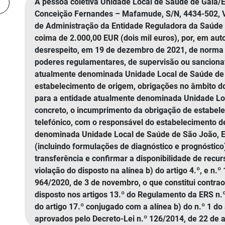
A pessoa coletiva Unidade Local de Saúde de Gaia/Es
Conceição Fernandes – Mafamude, S/N, 4434-502, Vi
de Administração da Entidade Reguladora da Saúde 
coima de 2.000,00 EUR (dois mil euros), por, em aut
desrespeito, em 19 de dezembro de 2021, de norma 
poderes regulamentares, de supervisão ou sancionat
atualmente denominada Unidade Local de Saúde de Ga
estabelecimento de origem, obrigações no âmbito d
para a entidade atualmente denominada Unidade Loc
concreto, o incumprimento da obrigação de estabele
telefónico, com o responsável do estabelecimento d
denominada Unidade Local de Saúde de São João, E. P
(incluindo formulações de diagnóstico e prognóstic
transferência e confirmar a disponibilidade de recur
violação do disposto na alínea b) do artigo 4.º, e n.
964/2020, de 3 de novembro, o que constitui contra
disposto nos artigos 13.º do Regulamento da ERS n.º
do artigo 17.º conjugado com a alínea b) do n.º 1 do 
aprovados pelo Decreto-Lei n.º 126/2014, de 22 de 