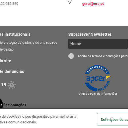
222 092 350
geral@ers.pt
as institucionais
Subscrever Newsletter
 de proteção de dados e de privacidade
 de gestão
Aceito os termos e condições pat
o site
de denúncias
 19
Clique para mais informações
de cookies no seu dispositivo para melhorar a
Definições de c
iativas comunicacionais.
2020 . ERS - Entidade Regulado