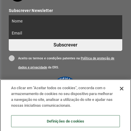
Subscrever Newsletter
Subscrever
Aceito os termos e condições patentes na
Política de proteção de
dados e privacidade
da ERS.
Ao clicar em "Aceitar todos os cookies", concorda com o
armazenamento de cookies no seu dispositivo para melhorar
a navegação no site, analisar a utilização do site e ajudar nas
nossas iniciativas comunicacionais.
Clique para mais informações
ERS nas redes sociais
Definições de cookies