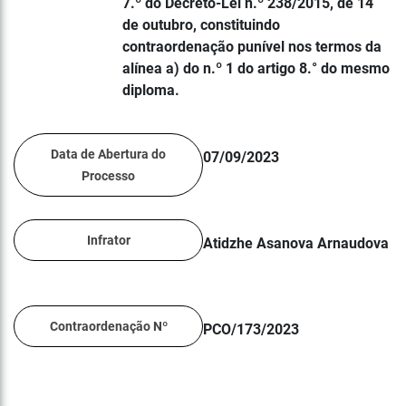
7.º do Decreto-Lei n.º 238/2015, de 14
de outubro, constituindo
contraordenação punível nos termos da
alínea a) do n.º 1 do artigo 8.° do mesmo
diploma.
Data de Abertura do
07/09/2023
Processo
Infrator
Atidzhe Asanova Arnaudova
Contraordenação Nº
PCO/173/2023