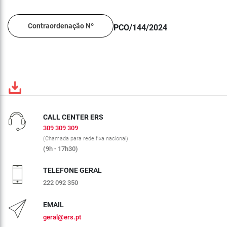
Contraordenação Nº
PCO/144/2024
CALL CENTER ERS
309 309 309
(Chamada para rede fixa nacional)
(9h - 17h30)
TELEFONE GERAL
222 092 350
EMAIL
geral@ers.pt