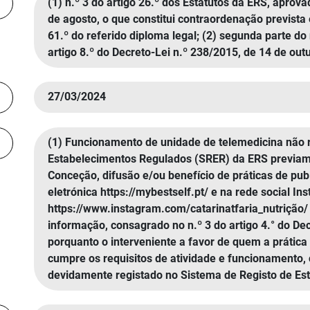
(1) n.º 3 do artigo 26.º dos Estatutos da ERS, aprov
de agosto, o que constitui contraordenação prevista e
61.º do referido diploma legal; (2) segunda parte do n
artigo 8.º do Decreto-Lei n.º 238/2015, de 14 de out
27/03/2024
(1) Funcionamento de unidade de telemedicina não 
Estabelecimentos Regulados (SRER) da ERS previamen
Conceção, difusão e/ou benefício de práticas de publi
eletrónica https://mybestself.pt/ e na rede social In
https://www.instagram.com/catarinatfaria_nutrição/ e
informação, consagrado no n.º 3 do artigo 4.° do Dec
porquanto o interveniente a favor de quem a prátic
cumpre os requisitos de atividade e funcionamento,
devidamente registado no Sistema de Registo de Es