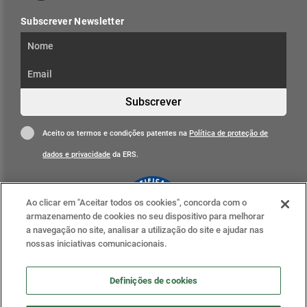
Subscrever Newsletter
Subscrever
Aceito os termos e condições patentes na
Política de proteção de
dados e privacidade
da ERS.
Ao clicar em "Aceitar todos os cookies", concorda com o
armazenamento de cookies no seu dispositivo para melhorar
a navegação no site, analisar a utilização do site e ajudar nas
nossas iniciativas comunicacionais.
Clique para mais informações
ERS nas redes sociais
Definições de cookies