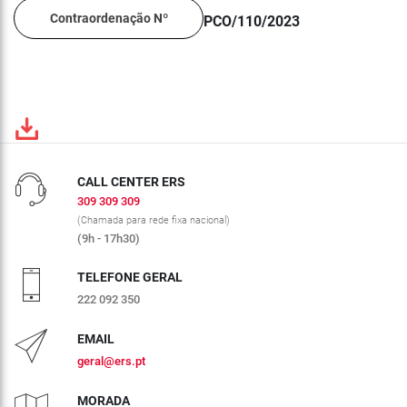
Contraordenação Nº
PCO/110/2023
CALL CENTER ERS
309 309 309
(Chamada para rede fixa nacional)
(9h - 17h30)
TELEFONE GERAL
222 092 350
EMAIL
geral@ers.pt
MORADA