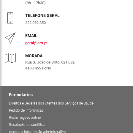
(9h - 17h30)
TELEFONE GERAL
222 092 350
EMAIL
geral@ers.pt
MORADA
Rua S. João de Brito, 621 L32
4100-455 Porto
Formulários
Direitos e Deveres dos Utentes dos Serviços de Saúde
Pedido de informação
Reclamações online
Resolução de conflitos
Acesso a informação administrativa