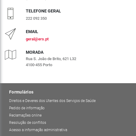
TELEFONE GERAL
222 092 350
EMAIL
geral@ers.pt
MORADA
Rua S. João de Brito, 621 L32
4100-455 Porto
Formulários
Direitos e Deveres dos Utentes dos Serviços de Saúde
Pedido de informação
Reclamações online
Resolução de conflitos
Acesso a informação administrativa