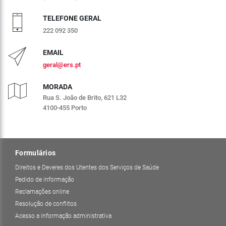
TELEFONE GERAL
222 092 350
EMAIL
geral@ers.pt
MORADA
Rua S. João de Brito, 621 L32
4100-455 Porto
Formulários
Direitos e Deveres dos Utentes dos Serviços de Saúde
Pedido de informação
Reclamações online
Resolução de conflitos
Acesso a informação administrativa