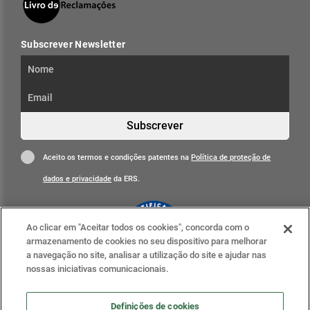
Subscrever Newsletter
Subscrever
Aceito os termos e condições patentes na
Política de proteção de
dados e privacidade
da ERS.
Ao clicar em "Aceitar todos os cookies", concorda com o
armazenamento de cookies no seu dispositivo para melhorar
a navegação no site, analisar a utilização do site e ajudar nas
nossas iniciativas comunicacionais.
Clique para mais informações
ERS nas redes sociais
Definições de cookies